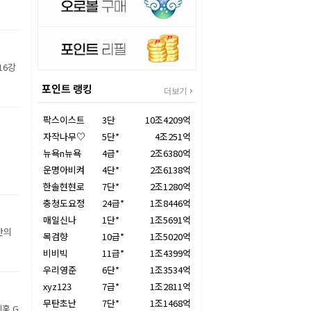
16강
포인트 랭킹
더보기
팍스이스트
3단
10조4209억
자작나무♡
5단*
4조251억
뉴욕n뉴욕
4급*
2조6380억
운명아비켜
4단*
2조6138억
한솔현현로
7단*
2조1280억
충청도요정
24급*
1조8446억
매일신나
1단*
1조5691억
만의
목검향
10급*
1조5020억
비비빅
11급*
1조4399억
우리영준
6단*
1조3534억
xyz123
7급*
1조2811억
무탄초난
7단*
1조1468억
홍 G