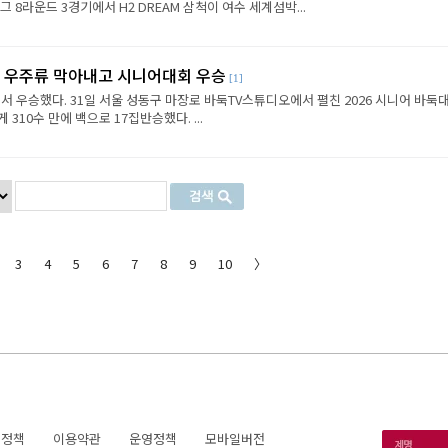
8라운드 3경기에서 H2 DREAM 삼척이 여수 세계섬박...
, 우주류 막아내고 시니어대회 우승
[1]
 우승했다. 31일 서울 성동구 마장로 바둑TV스튜디오에서 펼친 2026 시니어 바둑
310수 만에 백으로 17집반승했다. ...
3
4
5
6
7
8
9
10
〉
호정책
이용약관
운영정책
모바일버전