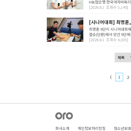
H농협은행 한국여자바둑리그 
[2026.8.1
조회수
5,140]
[시니어대회] 최명훈
최명훈 9단이 시니어대회에서
결승(단판)에서 양건 9단에게 
[2026.8.1
조회수
4,035]
〈
1
2
회사소개
개인정보처리방침
청소년보