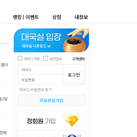
랭킹
|
이벤트
상점
내정보
아이디 저장
보안접속
고객센터
조별리
아이디/비밀번호 찾기
월2일
무료회원가입
장정에