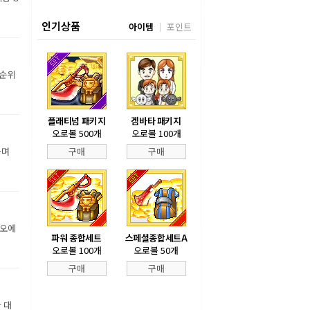
인기상품
아이템
포인트
 순위
플래티넘 패키지
겜바타 패키지
오로볼 500개
오로볼 100개
하며
구매
구매
디오에
파워 종합세트
스페셜종합세트A
오로볼 100개
오로볼 50개
구매
구매
 대