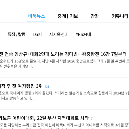
바둑뉴스
중계
|
기보
강좌
커뮤니티
특집 / 칼럼
LG배
지지옥션배
YES24배
2전 전승 임상규·대회2연패 노리는 김다빈…왕중왕전 16강 7일부터
순위표가 16명으로 줄었다. 지난 4월 시작한 2026 충암프로암리그가 7월 말 두번째 
선수들을 가려냈다. ...
이적 후 첫 여자랭킹 3위
[2]
음으로 국내여자 랭킹 3위에 올랐다. 스미레는 일본기원 소속으로 활동하다 2024년 3
로 활동하고 있다. ...
라보콘 어린이대회, 22일 부산 지역대회로 시작
[2]
규모를 자랑하는 부라보콘 전국 어린이 바둑대회가 부산 지역대회를 시작으로 3개월 