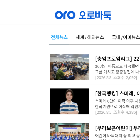
전체뉴스
세계 / 해외뉴스
국내 / 아마뉴스
[충암프로암리그] 2
36명의 이름으로 빼곡했던 
그를 마치고 왕중왕전에 나설 
[2026.8.5
조회수
2,092]
[한국랭킹] 스미레, 
스미레 6단이 이적 이후 처
한국기원으로 이적해 객원기사
[2026.8.5
조회수
4,386]
[부라보콘어린이] 부
어린이 바둑대회 중 최고 