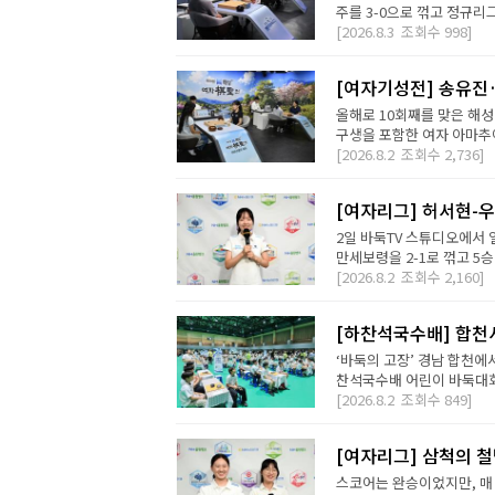
주를 3-0으로 꺾고 정규리
[2026.8.3
조회수
998]
[여자기성전] 송유진
올해로 10회째를 맞은 해
구생을 포함한 여자 아마추어
[2026.8.2
조회수
2,736]
[여자리그] 허서현-우
2일 바둑TV 스튜디오에서 
만세보령을 2-1로 꺾고 5승
[2026.8.2
조회수
2,160]
[하찬석국수배] 합천
‘바둑의 고장’ 경남 합천에
찬석국수배 어린이 바둑대회는
[2026.8.2
조회수
849]
[여자리그] 삼척의 철
스코어는 완승이었지만, 매 