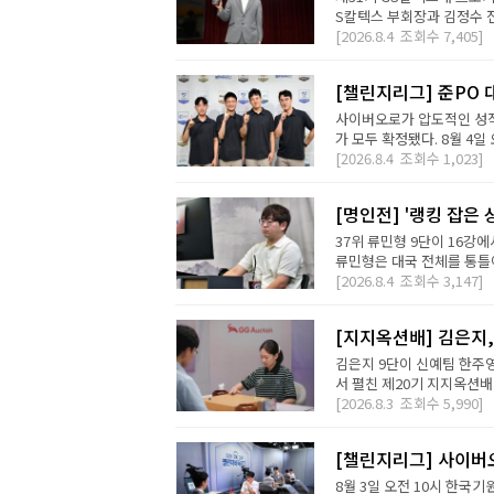
S칼텍스 부회장과 김정수 전
[2026.8.4
조회수
7,405]
[챌린지리그] 준PO 
사이버오로가 압도적인 성적
가 모두 확정됐다. 8월 4일 오
[2026.8.4
조회수
1,023]
[명인전] '랭킹 잡은 
37위 류민형 9단이 16강
류민형은 대국 전체를 통틀어
[2026.8.4
조회수
3,147]
[지지옥션배] 김은지,
김은지 9단이 신예팀 한주영
서 펼친 제20기 지지옥션배
[2026.8.3
조회수
5,990]
[챌린지리그] 사이버오
8월 3일 오전 10시 한국기