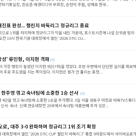
략기획실장, 장승준 매경미디어 부회장, 손현덕 주필, 양재호 한국...
대진표 완성... 챌린지 바둑리그 정규리그 종료
으로 1위를 차지하며 정규리그가 막을 내린 가운데, 포스트시즌에 나설 상위권 팀의
전 10시 한국기원 대회장에서 열린 '2026 STIC CU...
상성' 류민형, 이지현 격파
[3]
에서 가장 랭킹이 높았던 이지현 9단(7위)을 꺾었다. 초반 우변에서 단단한 실리를 확보
 주로 주도권을 지는 쪽이었다. 이지현은 뭔가 안 풀리는 표정...
 한주영 꺾고 숙녀팀에 소중한 1승 선사
[5]
 4단을 꺾고 숙녀팀에 소중한 1승을 추가했다. 3일 서울 성동구 마장로 바둑TV스튜
 신사·숙녀·신예 연승대항전 23국에서 숙녀팀 아홉번째 주자 김은...
로, 대주 3-0 완파하며 정규리그 1위 조기 확정
원 대회장에서 열린 '2026 STIC CUP 챌린지 바둑리그' 통합 9라운드에서 사이버오로가