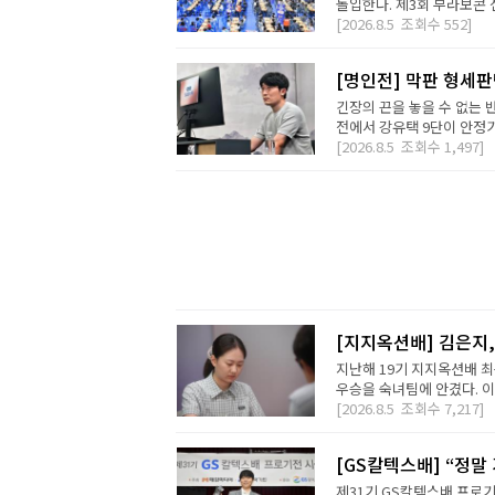
돌입한다. 제3회 부라보콘 
[2026.8.5
조회수
552]
[명인전] 막판 형세
긴장의 끈을 놓을 수 없는 
전에서 강유택 9단이 안정기 
[2026.8.5
조회수
1,497]
[지지옥션배] 김은지,
지난해 19기 지지옥션배 최
우승을 숙녀팀에 안겼다. 이번
[2026.8.5
조회수
7,217]
[GS칼텍스배] “정말
제31기 GS칼텍스배 프로기