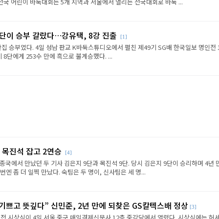
전국 어린이 바둑대회는 5개 지역과 서울에서 열리는 전국대회로 바둑 ...
판단이 승부 갈랐다…강유택, 8강 진출
[1]
반집 승부였다. 4일 성남 판교 K바둑스튜디오에서 펼친 제49기 SG배 한국일보 명인전 
8단에게 253수 만에 흑으로 불계승했다. ...
 목진석 잡고 2연승
[4]
종국에서 만났던 두 기사 김은지 9단과 목진석 9단. 당시 김은지 9단이 승리하며 4년 
엔 좀 더 일찍 만났다. 숙팀은 두 명이, 신사팀은 세 명...
 기쁘고 뜻깊다” 신민준, 2년 만에 되찾은 GS칼텍스배 정상
[3]
전 시상식이 4일 서울 중구 매일경제신문사 12층 중강당에서 열렸다. 시상식에는 허세