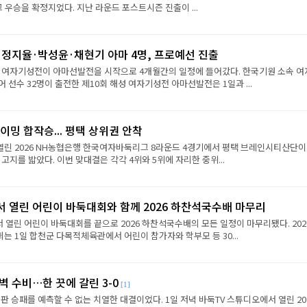
그 우승을 확정지었다. 지난 라운드 포스트시즌 진출이 ...
·정지율·박성윤·채현기 아마 4명, 프로예선 진출
성 여자기성전이 아마선발전을 시작으로 4개월간의 일정에 들어갔다. 한국기원 소속 여
 선수 32명이 출전한 제10회 해성 여자기성전 아마선발전은 1일과 ...
이밍 합작승... 평택 상위권 안착
열린 2026 NH농협은행 한국여자바둑리그 8라운드 4경기에서 평택 브레인시티산단이
 고지를 밟았다. 이번 맞대결은 각각 4위와 5위에 자리한 중위...
서 열린 어린이 바둑대회와 함께 2026 하찬석국수배 마무리
서 열린 어린이 바둑대회를 끝으로 2026 하찬석국수배의 모든 일정이 마무리됐다. 202
 1일 합천군 다목적체육관에서 어린이 참가자와 학부모 등 30...
벽 수비…한 끗에 갈린 3-0
[1]
판 승패를 예측할 수 없는 치열한 대결이었다. 1일 저녁 바둑TV 스튜디오에서 열린 202