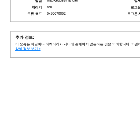
MapRequestHandler
알림
실제
oro
처리기
로그온
0x80070002
오류 코드
로그온 
추가 정보:
이 오류는 파일이나 디렉터리가 서버에 존재하지 않는다는 것을 의미합니다. 파일이
상세 정보 보기 »