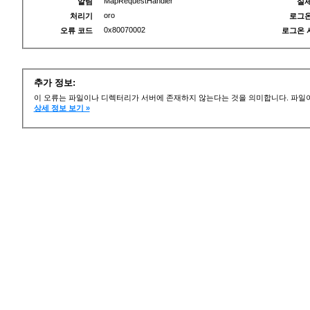
MapRequestHandler
알림
실제
oro
처리기
로그온
0x80070002
오류 코드
로그온 
추가 정보:
이 오류는 파일이나 디렉터리가 서버에 존재하지 않는다는 것을 의미합니다. 파일이
상세 정보 보기 »