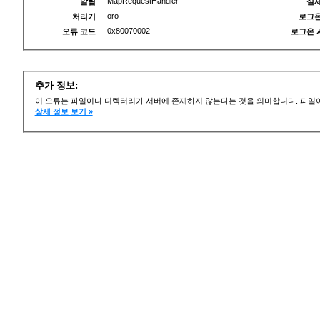
MapRequestHandler
알림
실제
oro
처리기
로그온
0x80070002
오류 코드
로그온 
추가 정보:
이 오류는 파일이나 디렉터리가 서버에 존재하지 않는다는 것을 의미합니다. 파일이
상세 정보 보기 »