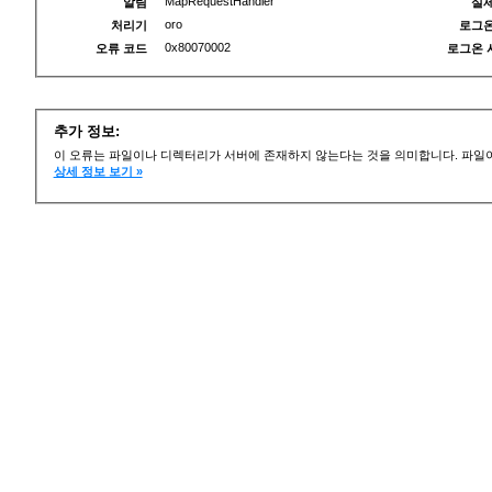
MapRequestHandler
알림
실제
oro
처리기
로그온
0x80070002
오류 코드
로그온 
추가 정보:
이 오류는 파일이나 디렉터리가 서버에 존재하지 않는다는 것을 의미합니다. 파일이
상세 정보 보기 »