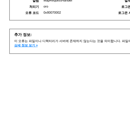
MapRequestHandler
알림
실제
oro
처리기
로그온
0x80070002
오류 코드
로그온 
추가 정보:
이 오류는 파일이나 디렉터리가 서버에 존재하지 않는다는 것을 의미합니다. 파일이
상세 정보 보기 »