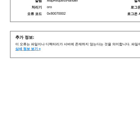
MapRequestHandler
알림
실제
oro
처리기
로그온
0x80070002
오류 코드
로그온 
추가 정보:
이 오류는 파일이나 디렉터리가 서버에 존재하지 않는다는 것을 의미합니다. 파일이
상세 정보 보기 »