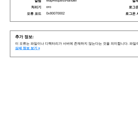
MapRequestHandler
알림
실제
oro
처리기
로그온
0x80070002
오류 코드
로그온 
추가 정보:
이 오류는 파일이나 디렉터리가 서버에 존재하지 않는다는 것을 의미합니다. 파일이
상세 정보 보기 »