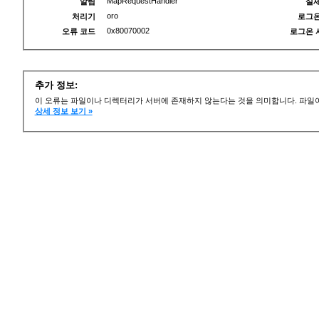
MapRequestHandler
알림
실제
oro
처리기
로그온
0x80070002
오류 코드
로그온 
추가 정보:
이 오류는 파일이나 디렉터리가 서버에 존재하지 않는다는 것을 의미합니다. 파일이
상세 정보 보기 »