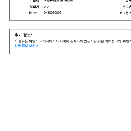
MapRequestHandler
알림
실제
oro
처리기
로그온
0x80070002
오류 코드
로그온 
추가 정보:
이 오류는 파일이나 디렉터리가 서버에 존재하지 않는다는 것을 의미합니다. 파일이
상세 정보 보기 »