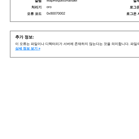
MapRequestHandler
알림
실제
oro
처리기
로그온
0x80070002
오류 코드
로그온 
추가 정보:
이 오류는 파일이나 디렉터리가 서버에 존재하지 않는다는 것을 의미합니다. 파일이
상세 정보 보기 »