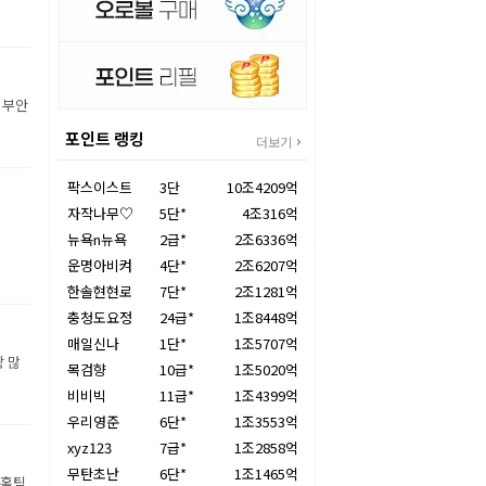
 부안
포인트 랭킹
더보기
팍스이스트
3단
10조4209억
자작나무♡
5단*
4조316억
뉴욕n뉴욕
2급*
2조6336억
운명아비켜
4단*
2조6207억
한솔현현로
7단*
2조1281억
충청도요정
24급*
1조8448억
매일신나
1단*
1조5707억
장 많
목검향
10급*
1조5020억
비비빅
11급*
1조4399억
우리영준
6단*
1조3553억
xyz123
7급*
1조2858억
무탄초난
6단*
1조1465억
 홈팀