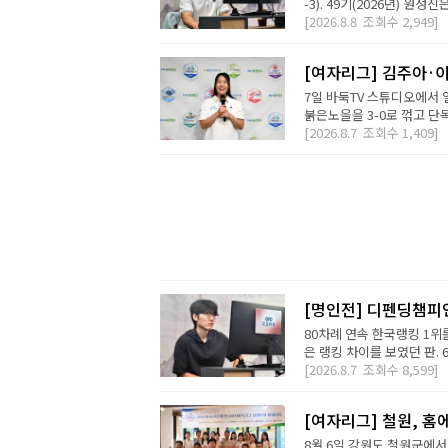
-3). 49기(2026년) 원성
[2026.8.8
조회수
2,949]
[여자리그] 김주아·이
7일 바둑TV 스튜디오에서
붉은노을을 3-0로 꺾고 단독
[2026.8.7
조회수
1,409]
[명인전] 디펜딩챔피
80차례 연속 한국랭킹 1위를
은 랭킹 차이를 보였던 판. 
[2026.8.7
조회수
8,599]
[여자리그] 철원, 홈
8월 6일 강원도 철원군에서