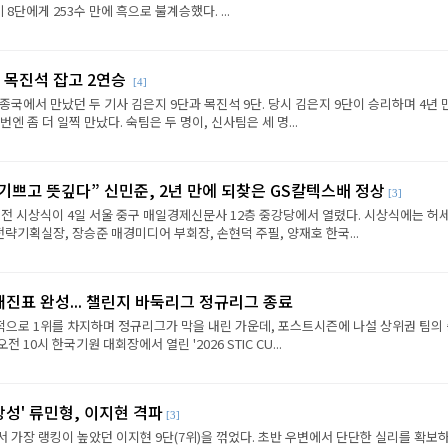
8단에게 253수 만에 흑으로 불계승했다. ...
 목진석 잡고 2연승
[4]
종국에서 만났던 두 기사 김은지 9단과 목진석 9단. 당시 김은지 9단이 승리하며 4년 
엔 좀 더 일찍 만났다. 숙팀은 두 명이, 신사팀은 세 명...
 기쁘고 뜻깊다” 신민준, 2년 만에 되찾은 GS칼텍스배 정상
[3]
전 시상식이 4일 서울 중구 매일경제신문사 12층 중강당에서 열렸다. 시상식에는 허세
략기획실장, 장승준 매경미디어 부회장, 손현덕 주필, 양재호 한국...
대진표 완성... 챌린지 바둑리그 정규리그 종료
으로 1위를 차지하며 정규리그가 막을 내린 가운데, 포스트시즌에 나설 상위권 팀의
전 10시 한국기원 대회장에서 열린 '2026 STIC CU...
상성' 류민형, 이지현 격파
[3]
에서 가장 랭킹이 높았던 이지현 9단(7위)을 꺾었다. 초반 우변에서 단단한 실리를 확보