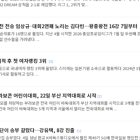
REAM 삼척을 2-1로 제압했다. 리그 1, 2위가 맞...
2전 전승 임상규·대회2연패 노리는 김다빈…왕중왕전 16강 7일부터
순위표가 16명으로 줄었다. 지난 4월 시작한 2026 충암프로암리그가 7월 말 두번째 
선수들을 가려냈다. ...
이적 후 첫 여자랭킹 3위
[3]
음으로 국내여자 랭킹 3위에 올랐다. 스미레는 일본기원 소속으로 활동하다 2024년 3
로 활동하고 있다. ...
라보콘 어린이대회, 22일 부산 지역대회로 시작
[2]
규모를 자랑하는 부라보콘 전국 어린이 바둑대회가 부산 지역대회를 시작으로 3개월 
전국 어린이 바둑대회는 5개 지역과 서울에서 열리는 전국대회로 바둑 ...
판단이 승부 갈랐다…강유택, 8강 진출
[1]
반집 승부였다. 4일 성남 판교 K바둑스튜디오에서 펼친 제49기 SG배 한국일보 명인전 