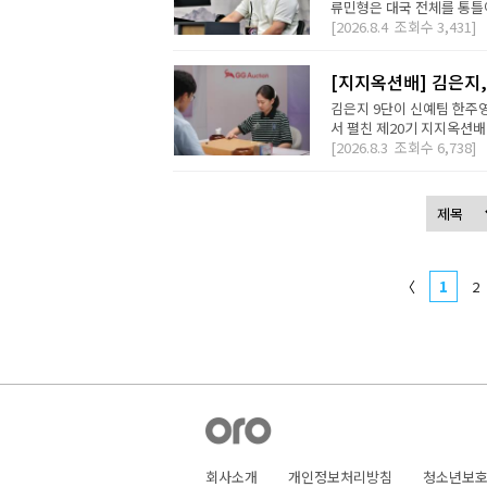
류민형은 대국 전체를 통틀어
[2026.8.4
조회수
3,431]
[지지옥션배] 김은지,
김은지 9단이 신예팀 한주영
서 펼친 제20기 지지옥션배
[2026.8.3
조회수
6,738]
〈
1
2
회사소개
개인정보처리방침
청소년보