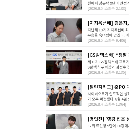
전에서 강유택 9단이 안정기 
[2026.8.5
조회수
2,103]
[지지옥션배] 김은지,
지난해 19기 지지옥션배 최
우승을 숙녀팀에 안겼다. 이번
[2026.8.5
조회수
9,406]
[GS칼텍스배] “정말
제31기 GS칼텍스배 프로기
S칼텍스 부회장과 김정수 전
[2026.8.4
조회수
8,135]
[챌린지리그] 준PO 
사이버오로가 압도적인 성적
가 모두 확정됐다. 8월 4일 오
[2026.8.4
조회수
1,364]
[명인전] '랭킹 잡은 
37위 류민형 9단이 16강