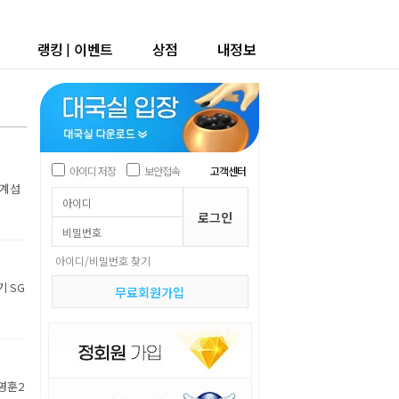
랭킹
|
이벤트
상점
내정보
아이디 저장
보안접속
고객센터
세계섬
아이디/비밀번호 찾기
기 SG
무료회원가입
박영훈2