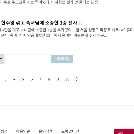
 주로 주도권을 지는 쪽이었다. 이지현은 뭔가 안 풀리는 표정...
 한주영 꺾고 숙녀팀에 소중한 1승 선사
[5]
 4단을 꺾고 숙녀팀에 소중한 1승을 추가했다. 3일 서울 성동구 마장로 바둑TV스튜
 신사·숙녀·신예 연승대항전 23국에서 숙녀팀 아홉번째 주자 김은...
3
4
5
6
7
8
9
10
〉
호정책
이용약관
운영정책
모바일버전