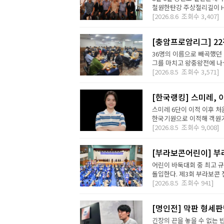
철원한탄강 주상절리길이 H2 D
[2026.8.6
조회수
3,407]
[충암프로암리그] 2
36명의 이름으로 빼곡했던 
그를 마치고 왕중왕전에 나설 
[2026.8.5
조회수
3,571]
[한국랭킹] 스미레, 
스미레 6단이 이적 이후 처
한국기원으로 이적해 객원기사
[2026.8.5
조회수
9,008]
[부라보콘어린이] 부
어린이 바둑대회 중 최고 
돌입한다. 제3회 부라보콘 
[2026.8.5
조회수
941]
[명인전] 막판 형세
긴장의 끈을 놓을 수 없는 