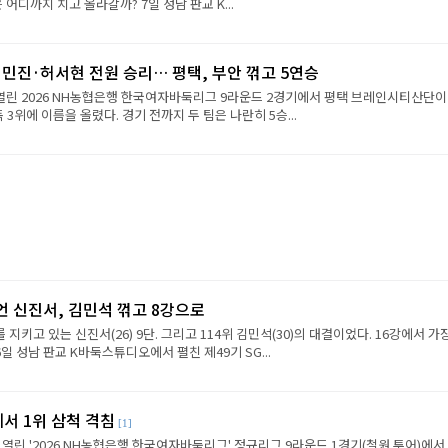
진은 어디까지 치고 올라갈까? 7일 성남 판교 K...
민진·허서현 전원 승리… 평택, 부안 꺾고 5연승
 열린 2026 NH농협은행 한국여자바둑리그 9라운드 2경기에서 평택 브레인시티산단이
 3위에 이름을 올렸다. 경기 전까지 두 팀은 나란히 5승...
언 신진서, 김민석 꺾고 8강으로
 지키고 있는 신진서(26) 9단. 그리고 114위 김민석(30)의 대결이었다. 16강에서 가
6일 성남 판교 K바둑스튜디오에서 펼친 제49기 SG...
에서 1위 삼척 격침
[1]
 열린 '2026 NH농협은행 한국여자바둑리그' 정규리그 9라운드 1경기(철원 투어)에서