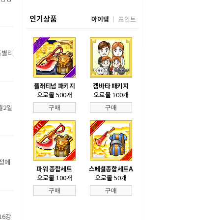
인기상품
아이템
포인트
조별리
플래티넘 패키지
겜바타 패키지
오로볼 500개
오로볼 100개
월2일
구매
구매
장정에
파워 종합세트
스페셜종합세트A
오로볼 100개
오로볼 50개
구매
구매
16강