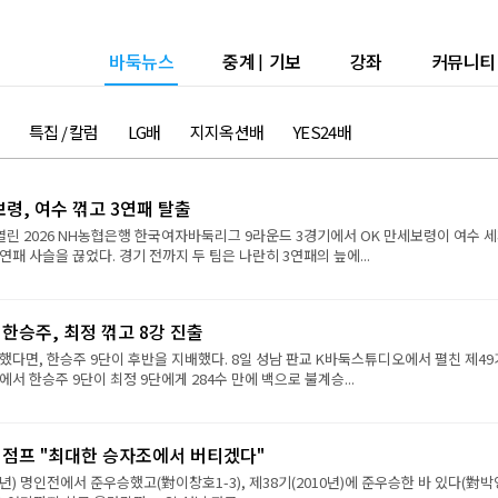
바둑뉴스
중계
|
기보
강좌
커뮤니티
특집 / 칼럼
LG배
지지옥션배
YES24배
보령, 여수 꺾고 3연패 탈출
열린 2026 NH농협은행 한국여자바둑리그 9라운드 3경기에서 OK 만세보령이 여수 
연패 사슬을 끊었다. 경기 전까지 두 팀은 나란히 3연패의 늪에...
 한승주, 최정 꺾고 8강 진출
했다면, 한승주 9단이 후반을 지배했다. 8일 성남 판교 K바둑스튜디오에서 펼친 제49
서 한승주 9단이 최정 9단에게 284수 만에 백으로 불계승...
강 점프 "최대한 승자조에서 버티겠다"
9년) 명인전에서 준우승했고(對이창호1-3), 제38기(2010년)에 준우승한 바 있다(對