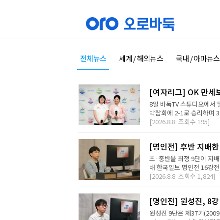
전체뉴스
세계 / 해외뉴스
국내 / 아마뉴스
[여자리그] OK 만세
8일 바둑TV 스튜디오에서 
박람회에 2-1로 승리하며 3
[2026.8.8
조회수
195]
[명인전] 후반 지배한
초·중반을 최정 9단이 지배
배 한국일보 명인전 16강전에
[2026.8.8
조회수
1,824]
[명인전] 원성진, 8
원성진 9단은 제37기(200