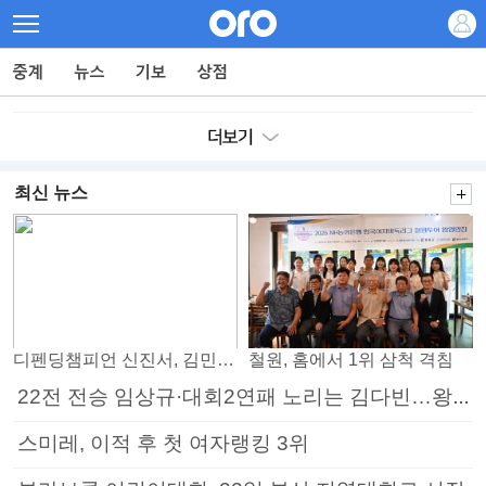
최신 뉴스
디펜딩챔피언 신진서, 김민석 꺾고 8강으로
철원, 홈에서 1위 삼척 격침
22전 전승 임상규·대회2연패 노리는 김다빈…왕중왕전 16강 7일부터
스미레, 이적 후 첫 여자랭킹 3위