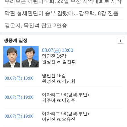
부라보콘 어린이대회, 22일 부산 지역대회로 시작
막판 형세판단이 승부 갈랐다…강유택, 8강 진출
김은지, 목진석 잡고 2연승
생중계 일정
08.07(금) 13:00
명인전 16강
원성진 vs 김진휘
명인전 16강
08.07(금) 13:00
원성진 vs 김진휘
여자리그 9R(평택:부안)
08.07(금) 19:00
김주아 vs 이영주
여자리그 9R(평택:부안)
08.07(금) 19:00
이민진 vs 오유진