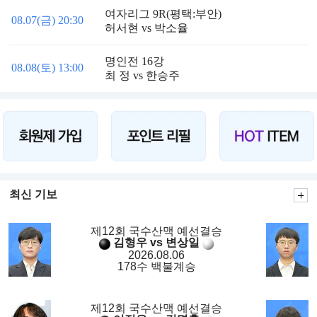
여자리그 9R(평택:부안)
08.07(금) 20:30
허서현 vs 박소율
명인전 16강
08.08(토) 13:00
최 정 vs 한승주
최신 기보
제12회 국수산맥 예선결승
김형우 vs 변상일
2026.08.06
178수 백불계승
제12회 국수산맥 예선결승