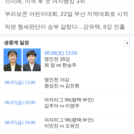
스미레, 이적 후 첫 여자랭킹 3위
부라보콘 어린이대회, 22일 부산 지역대회로 시작
막판 형세판단이 승부 갈랐다…강유택, 8강 진출
생중계 일정
08.08(토) 13:00
명인전 16강
최 정 vs 한승주
명인전 16강
08.07(금) 13:00
원성진 vs 김진휘
여자리그 9R(평택:부안)
08.07(금) 19:00
김주아 vs 이영주
여자리그 9R(평택:부안)
08.07(금) 19:00
이민진 vs 오유진