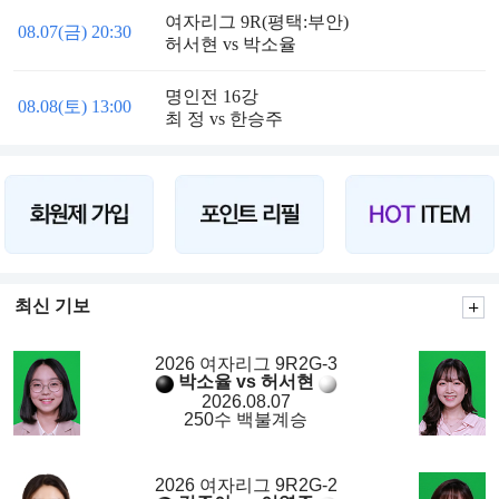
여자리그 9R(평택:부안)
08.07(금) 20:30
허서현 vs 박소율
명인전 16강
08.08(토) 13:00
최 정 vs 한승주
최신 기보
2026 여자리그 9R2G-3
박소율 vs 허서현
2026.08.07
250수 백불계승
2026 여자리그 9R2G-2