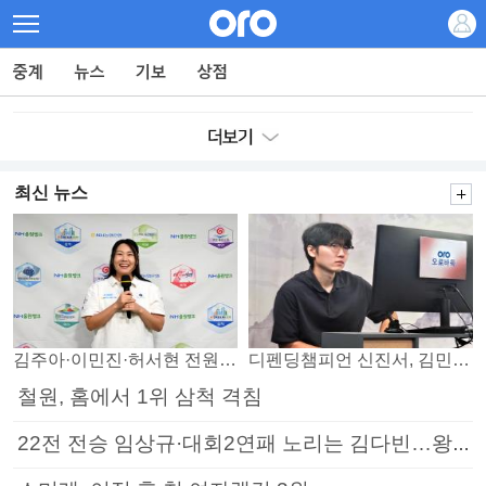
최신 뉴스
김주아·이민진·허서현 전원 승리… 평택, 부안 꺾고 5연승
디펜딩챔피언 신진서, 김민석 꺾고 8강으로
철원, 홈에서 1위 삼척 격침
22전 전승 임상규·대회2연패 노리는 김다빈…왕중왕전 16강 7일부터