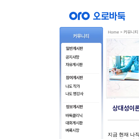
Home
>
커뮤니티
공지사항
자유게시판
나도 작가
나도 명강사
상대성이론(
바둑클리닉
대회게시판
벼룩시장
지금 현재 나