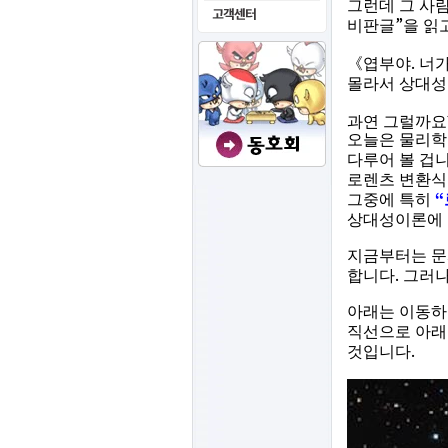
그런데 그 사
”
비판글
을 읽
.
《
엽부야
너가
몰라서 상대성
과연 그럴까요
오늘은 물리학
다루어 볼 겁
로렌츠 변환식
“
그중에 특히
상대성이론에 
지금부터는 문
.
합니다
그러나
아래는 이동하
직선으로 아래
.
것입니다