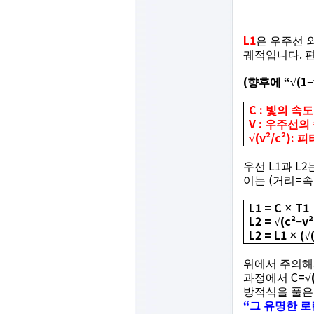
L1
은 우주선 
.
궤적입니다
(
“
(1
향후에
√
−
C :
빛의 속도
V :
우주선의
(v²/c²):
√
피
L1
L2
우선
과
(
=
이는
거리
속
L1 = C
T1
×
L2 =
(c²
v
√
−
L2 = L1
(
×
√
위에서 주의해
C=
과정에서
√
방적식을 풀은
“
그 유명한 