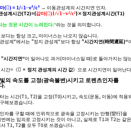
(
= 1/
1
v²/c²
.

)
마
√
−
→
이동관성계의 시간지연 인자
(T2)={
(
}×
(T1)

)1/
√
1
−
v²/c²
관성계시간
감마
정지관성계시간
.“
.
다는 것은 시간이 느려진다
라는 것을 의미합니다
1
,
.
보다는 항상 크고
마이너스는 나오지 않습니다
“
”
“
”
(
)“
 관성계
에서는
정지 관성계
보다 항상
시간지연
時間遲延
”
“
(
)
리
시간지연
이 일어나도 과거
마이너스일 때
로 돌아가지는 않
=

×
 시간
《
정지 관성계의 시간 값
》
으로 시간지연이 일어난
빛의 속도를 고정
(
광속불변
)
시키고 로렌츠인자를
다
.
(T1, T2)
(T0)
,
(
,
)
터는 시간
을 고정
시키고
속도
운동
이동
에 적용
.
 구해보겠습니다
(
)
인자를 구할 때에 인위적으로 광속을 고정시키는 만행
蠻行
을
,
T1
T2
이번에는 임의로 고정시키는 것이 아니고
실제로
과
는 같
T1, T2
T0
.
래서
를 모두
로 쓰겠습니다