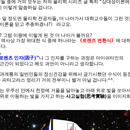
“
람들 중에 거의 모두는 저의 물리학 시리즈 글 특히
상대성이론에
.
고 이렇게 말씀하실 겁니다
,
 알 정도면 물리학 전공자들
더 나아가서 대학교수들이 그런 것
?
.
이론을 믿고 추종하겠냐
》
라고요
?
?
그럼 이왕에 이렇게 된 것 더 나아가 볼까요
 역사상 가장 위대한 식 중에 하나라는
《
로렌츠 변환식
》
에 대
.
니다
,
(
)”
로렌츠 인자
因子
나 그 인자를 구하는 과정은 아이쉬타인의
.
근간이 되었다고 해도 과언이 아니라고 생각합니다
과계통의 일반인들의 정신건강을 위해서 금기시했던 수식이 등
.^^.
 피타고라스 정리가 거의 전부이니 별거 아닐 겁니다
는 우주선 안에서 천정에 거울을 달아놓고 아래 위로 빛을 쏘아
(
)
위로 이동하는 빛을 가지고 하는
사고실험
思考實驗
을 이미지화