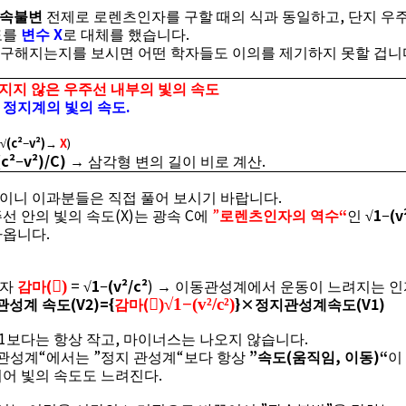
,
속불변
전제로 로렌츠인자를 구할 때의 식과 동일하고
단지 우
X
.
도를
변수
로 대체를 했습니다
 구해지는지를 보시면 어떤 학자들도 이의를 제기하지 못할 겁니
지지 않은 우주선 내부의 빛의 속도
.
 정지계의 빛의 속도
(c²
v²)
X
)
√
−
→
(c²
v²)/C)
.
−
→
삼각형 변의 길이 비로 계산
.
이니 이과분들은 직접 풀어 보시기 바랍니다
(X)
C
”
“
1
(v
주선 안의 빛의 속도
는 광속
에
로렌츠인자의 역수
인
√
−
.
나옵니다
(
=
1
(v²/c²
)

)
인자
감마
√
−
→
이동관성계에서 운동이 느려지는 인
(V2)={
(
}×
(V1)

)
√
1
−
(v²/c²)
관성계 속도
감마
정지관성계속도
1
,
.
보다는 항상 작고
마이너스는 나오지 않습니다
“
”
“
”
(
,
)“
 관성계
에서는
정지 관성계
보다 항상
속도
움직임
이동
이
.
어 빛의 속도도 느려진다