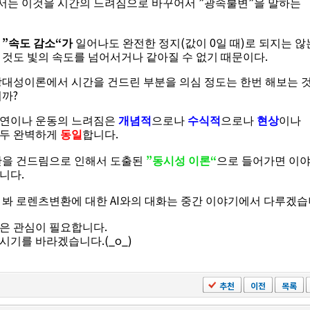
”
”
는 이것을 시간의 느려짐으로 바꾸어서
광속불변
을 말하는
”
“
(
0
)
리
속도 감소
가
일어나도 완전한 정지
값이
일 때
로 되지는 않
.
 것도 빛의 속도를 넘어서거나 같아질 수 없기 때문이다
상대성이론에서 시간을 건드린 부분을 의심 정도는 한번 해보는 
?
니까
연이나 운동의 느려짐은
개념적
으로나
수식적
으로나
현상
이나
.
모두 완벽하게
동일
합니다
”
“
간을 건드림으로 인해서 도출된
동시성 이론
으로 들어가면 이
.
집니다
AI
 봐 로렌츠변환에 대한
와의 대화는 중간 이야기에서 다루겠
.
은 관심이 필요합니다
.(_o_)
하시기를 바라겠습니다
추천
이전
목록