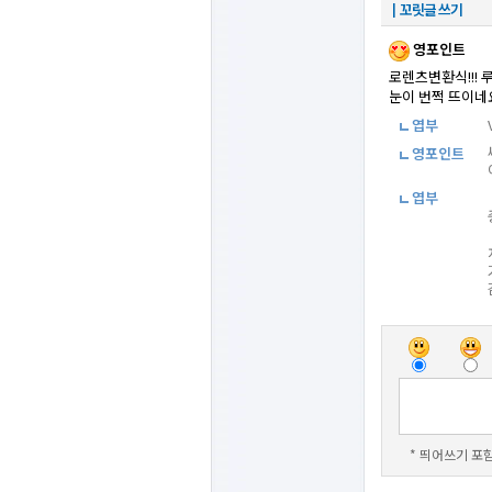
┃꼬릿글 쓰기
영포인트
로렌츠변환식!!! 루트[
눈이 번쩍 뜨이네
엽부
영포인트
엽부
* 띄어쓰기 포함