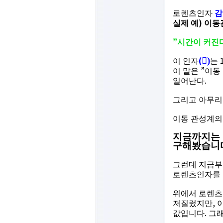
로렌츠인자
감
)
실제 예
이동
”
시간이 커진
(

)
이 인자
는
”
이 말은
이동
.
일어난다
그리고 아무
이동 관성계의
지금까지는 
구해봤습니
그런데 지금부
로렌츠인자를
위에서 로렌츠
,
저질렀지만
.
값입니다
그