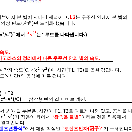
,
L2
외부에서 본 빛이 지나간 궤적이고
는 우주선 안에서 본 빛의
(
)
.
편의상 편도
片道
만 도식화 했습니다
“
”
v²/c²)”
“
.)
√
에서
는
루트를 나타냅니다
.
 속도
.
타고라스의 정리에서 나온 우주선 안의 빛의 속도
(C,
(c²
v²)
)
(T1, T2)
.
는 각자 속도
√
−
에 시간
를 곱한 값입니다
×
)
.
도
시간
의 공식에 따른 겁니다
²)
T2
×
(c²
v²)/C)
.
−
→
삼각형 변의 길이 비로 계산
,
T1, T2
,
서 봐야 할 부분은
시간이
로 다르게 나와 있고
공식을 
(c²
v²)
“
”
−
가 적용이 되어서
광속은 불변
이라는 것을 적용해서
.
 결과입니다
”
“
(
)“
로렌츠변환식
에서 제일 핵심인
로렌츠인자
因子
가 구해집니