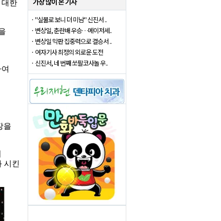
 대한
"실물로 보니 더 미남" 신진서 ..
변상일, 춘란배 우승…메이저세..
을
변상일 막판 집중력으로 결승서 ..
여자기사 최정의 외로운 도전
신진서, 네 번째 쏘팔코사놀 우..
하여
장을
서
 시킨