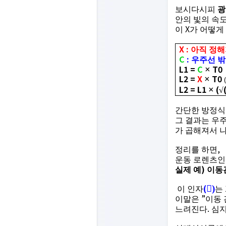
보시다시피
광
안의 빛의 속
X
이
가 어떻게
X :
아직 정해
C
:
우주선 밖
L1 =
C
T0
×
L2 =
X
T0
×
(
L2 = L1
(
×
√
간단한 방정식
그 결과는 우
가 곱해져서 
,
정리를 하면
운동 로렌츠
)
실제 예
이동
(

)
이 인자
는
”
이말은
이동
.
느려진다
심지