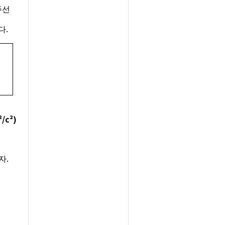
주선
.
다
²/c²)
.
자