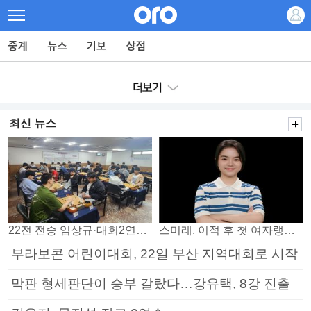
최신 뉴스
22전 전승 임상규·대회2연패 노리는 김다빈…왕중왕전 16강 7일부터
스미레, 이적 후 첫 여자랭킹 3위
부라보콘 어린이대회, 22일 부산 지역대회로 시작
막판 형세판단이 승부 갈랐다…강유택, 8강 진출