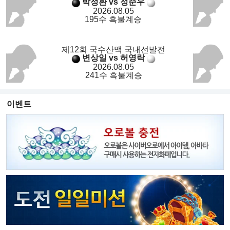
박정환 vs 정준우
2026.08.05
195수 흑불계승
제12회 국수산맥 국내선발전
변상일 vs 허영락
2026.08.05
241수 흑불계승
이벤트