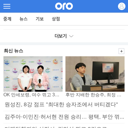
최신 뉴스
OK 만세보령, 여수 꺾고 3연패 탈출
후반 지배한 한승주, 최정 꺾고 8강 진출
원성진, 8강 점프 "최대한 승자조에서 버티겠다"
김주아·이민진·허서현 전원 승리… 평택, 부안 꺾고 5연승