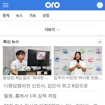
최신 뉴스
원성진, 8강 점프 "최대한 승자조에서 버티겠다"
김주아·이민진·허서현 전원 승리… 평택, 부안 꺾고 5연승
디펜딩챔피언 신진서, 김민석 꺾고 8강으로
철원, 홈에서 1위 삼척 격침