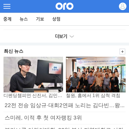
최신 뉴스
디펜딩챔피언 신진서, 김민석 꺾고 8강으로
철원, 홈에서 1위 삼척 격침
22전 전승 임상규·대회2연패 노리는 김다빈…왕중왕전 16강 7일부터
스미레, 이적 후 첫 여자랭킹 3위