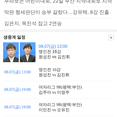
부라보콘 어린이대회, 22일 부산 지역대회로 시작
막판 형세판단이 승부 갈랐다…강유택, 8강 진출
김은지, 목진석 잡고 2연승
생중계 일정
08.07(금) 13:00
명인전 16강
원성진 vs 김진휘
명인전 16강
08.07(금) 13:00
원성진 vs 김진휘
여자리그 9R(평택:부안)
08.07(금) 19:00
김주아 vs 이영주
여자리그 9R(평택:부안)
08.07(금) 19:00
이민진 vs 오유진