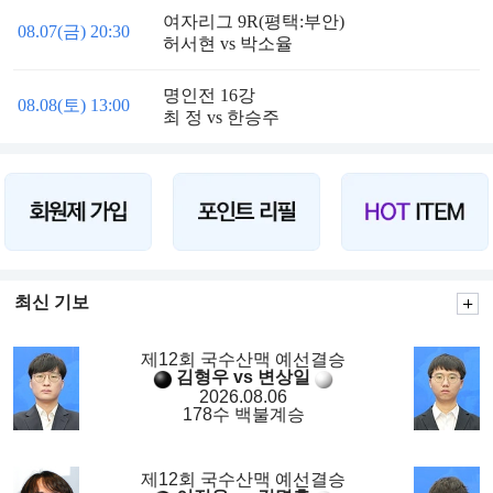
여자리그 9R(평택:부안)
08.07(금) 20:30
허서현 vs 박소율
명인전 16강
08.08(토) 13:00
최 정 vs 한승주
최신 기보
제12회 국수산맥 예선결승
김형우 vs 변상일
2026.08.06
178수 백불계승
제12회 국수산맥 예선결승