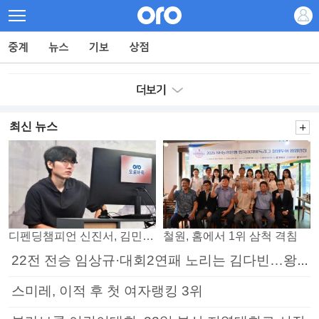
최신 뉴스
디펜딩챔피언 신진서, 김민석 꺾고 8강으로
철원, 홈에서 1위 삼척 격침
22전 전승 임상규·대회2연패 노리는 김다빈…왕중왕전 16강 7일부터
스미레, 이적 후 첫 여자랭킹 3위