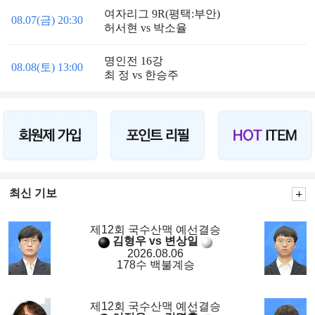
여자리그 9R(평택:부안)
08.07(금) 20:30
허서현 vs 박소율
명인전 16강
08.08(토) 13:00
최 정 vs 한승주
최신 기보
제12회 국수산맥 예선결승
김형우 vs 변상일
2026.08.06
178수 백불계승
제12회 국수산맥 예선결승