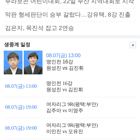
부라보콘 어린이대회, 22일 부산 지역대회로 시작
막판 형세판단이 승부 갈랐다…강유택, 8강 진출
김은지, 목진석 잡고 2연승
생중계 일정
08.07(금) 13:00
명인전 16강
원성진 vs 김진휘
명인전 16강
08.07(금) 13:00
원성진 vs 김진휘
여자리그 9R(평택:부안)
08.07(금) 19:00
김주아 vs 이영주
여자리그 9R(평택:부안)
08.07(금) 19:00
이민진 vs 오유진