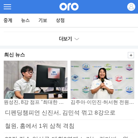
최신 뉴스
원성진, 8강 점프 "최대한 승자조에서 버티겠다"
김주아·이민진·허서현 전원 승리… 평택, 부안 꺾고 5연승
디펜딩챔피언 신진서, 김민석 꺾고 8강으로
철원, 홈에서 1위 삼척 격침