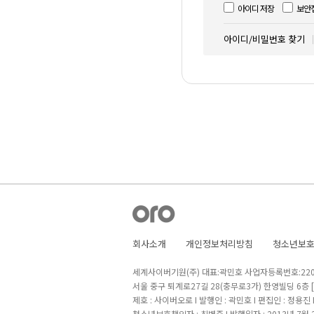
아이디 저장
보안
아이디/비밀번호 찾기
회사소개
개인정보처리방침
청소년보
세계사이버기원(주) 대표:곽민호 사업자등록번호:220-8
서울 중구 퇴계로27길 28(충무로3가) 한영빌딩 6층
제호 : 사이버오로 I 발행인 : 곽민호 I 편집인 : 정용진
청소년보호책임자 : 최병준 I 발행일자 : 2013년 7월 