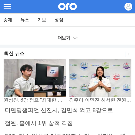
최신 뉴스
원성진, 8강 점프 "최대한 승자조에서 버티겠다"
김주아·이민진·허서현 전원 승리… 평택, 부안 꺾고 5연승
디펜딩챔피언 신진서, 김민석 꺾고 8강으로
철원, 홈에서 1위 삼척 격침