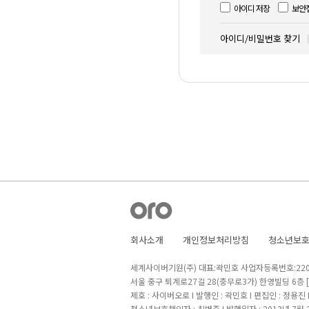
아이디 저장
보안
아이디/비밀번호 찾기
회사소개
개인정보처리방침
청소년보
세계사이버기원(주) 대표:곽민호 사업자등록번호:220-8
서울 중구 퇴계로27길 28(충무로3가) 한영빌딩 6층
제호 : 사이버오로 I 발행인 : 곽민호 I 편집인 : 정용진
청소년보호책임자 : 최병준 I 발행일자 : 2013년 7월 