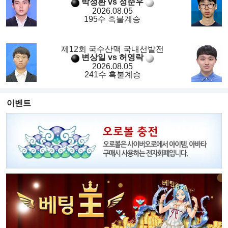
박정환 vs 정준우
2026.08.05
195수 흑불계승
제12회 국수산맥 국내선발전
변상일 vs 허영락
2026.08.05
241수 흑불계승
이벤트