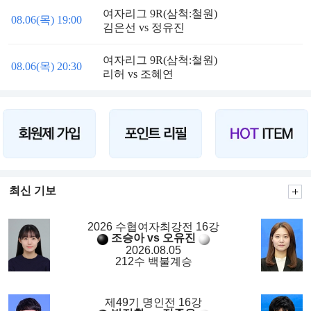
여자리그 9R(삼척:철원)
08.06(목) 19:00
김은선 vs 정유진
여자리그 9R(삼척:철원)
08.06(목) 20:30
리허 vs 조혜연
최신 기보
2026 수협여자최강전 16강
조승아 vs 오유진
2026.08.05
212수 백불계승
제49기 명인전 16강