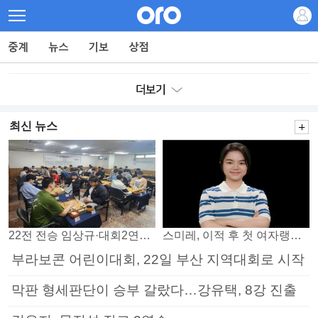
최신 뉴스
22전 전승 임상규·대회2연패 노리는 김다빈…왕중왕전 16강 7일부터
스미레, 이적 후 첫 여자랭킹 3위
부라보콘 어린이대회, 22일 부산 지역대회로 시작
막판 형세판단이 승부 갈랐다…강유택, 8강 진출