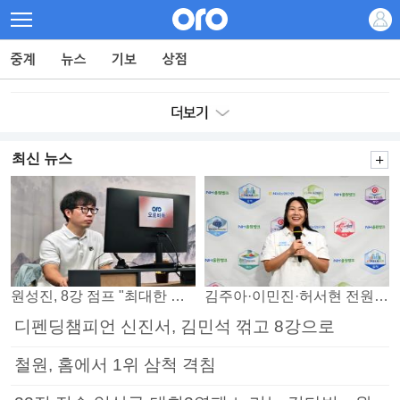
최신 뉴스
원성진, 8강 점프 "최대한 승자조에서 버티겠다"
김주아·이민진·허서현 전원 승리… 평택, 부안 꺾고 5연승
디펜딩챔피언 신진서, 김민석 꺾고 8강으로
철원, 홈에서 1위 삼척 격침