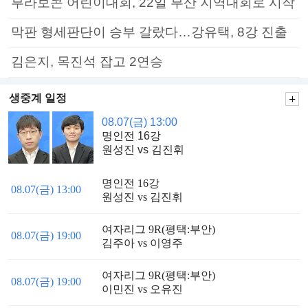
부라보콘 어린이대회, 22일 부산 지역대회로 시작
막판 형세판단이 승부 갈랐다…강유택, 8강 진출
김은지, 목진석 잡고 2연승
생중계 일정
08.07(금) 13:00
명인전 16강
원성진 vs 김진휘
명인전 16강
08.07(금) 13:00
원성진 vs 김진휘
여자리그 9R(평택:부안)
08.07(금) 19:00
김주아 vs 이영주
여자리그 9R(평택:부안)
08.07(금) 19:00
이민진 vs 오유진