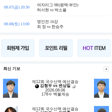
여자리그 9R(평택:부안)
08.07(금) 20:30
허서현 vs 박소율
명인전 16강
08.08(토) 13:00
최 정 vs 한승주
최신 기보
제12회 국수산맥 예선결승
김형우 vs 변상일
2026.08.06
178수 백불계승
제12회 국수산맥 예선결승