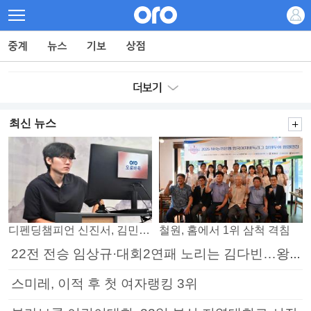
최신 뉴스
디펜딩챔피언 신진서, 김민석 꺾고 8강으로
철원, 홈에서 1위 삼척 격침
22전 전승 임상규·대회2연패 노리는 김다빈…왕중왕전 16강 7일부터
스미레, 이적 후 첫 여자랭킹 3위