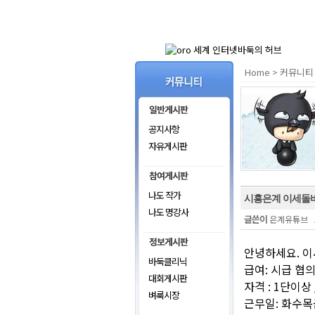
Home
커뮤니티
>
공지사항
자유게시판
나도 작가
시흥은계 이세돌
나도 명강사
글쓴이
은계유튜브
안녕하세요. 
바둑클리닉
급여: 시급 협
대회게시판
자격 : 1단이상 
벼룩시장
근무일: 화수목