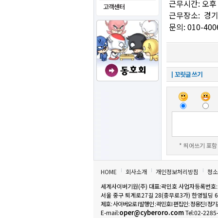
근무시간: 오후 
근무장소: 경
문의: 010-400
┃꼬릿글 쓰기
* 띄어쓰기 포함 
HOME
회사소개
개인정보처리방침
청소
세계사이버기원(주) 대표:곽민호 사업자등록번호:22
서울 중구 퇴계로27길 28(충무로3가) 한영빌딩 
제호 : 사이버오로 I 발행인 : 곽민호 I 편집인 : 정용진 I 정
oper@cyberoro.com
E-mail:
Tel:02-228