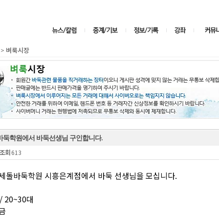
벼룩시장
>
바둑학원에서 바둑선생님 구인합니다.
조회
613
이세돌바둑학원 시흥은계점에서 바둑 선생님을 모십니다.
의
/ 20~30대
금