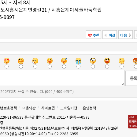
5시 ~ 저녁 8시
기도시흥시은계번영길21 / 시흥은계이세돌바둑학원
6-9897
추천
이전
다음
200자까지 쓰실 수 있습니다. (000 / 400바이트)
년보호정책
이용약관
사이트맵
모바일버전
운영정책
0-81-86538 통신판매업 신고번호:2011-서울중구-0579
6층
02753
기간행물 등록번호 : 서울, 아
I 청소년보호책임자 : 최병준 I 발행일자 : 2013년 7월 26일
5-6950 (상담시간10:00~14:00) Fax:02-2285-6955