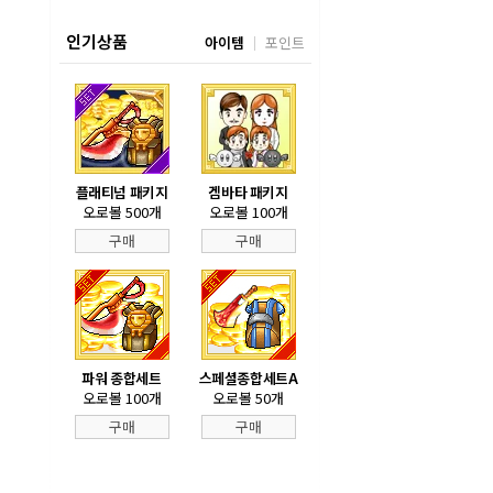
인기상품
아이템
포인트
플래티넘 패키지
겜바타 패키지
오로볼 500개
오로볼 100개
구매
구매
파워 종합세트
스페셜종합세트A
오로볼 100개
오로볼 50개
구매
구매