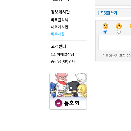
정보게시판
┃꼬릿글 쓰기
바둑클리닉
대회게시판
벼룩시장
고객센터
1:1 이메일상담
* 띄어쓰기 포함 20
승강급(RP)안내