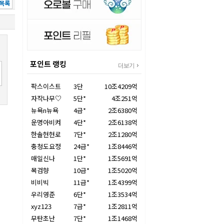
목록
포인트 랭킹
더보기
팍스이스트
3단
10조4209억
자작나무♡
5단*
4조251억
뉴욕n뉴욕
4급*
2조6380억
운명아비켜
4단*
2조6138억
한솔현현로
7단*
2조1280억
충청도요정
24급*
1조8446억
매일신나
1단*
1조5691억
목검향
10급*
1조5020억
비비빅
11급*
1조4399억
우리영준
6단*
1조3534억
xyz123
7급*
1조2811억
무탄초난
7단*
1조1468억