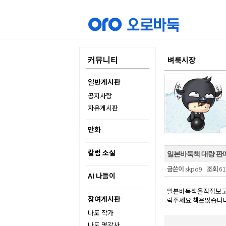
커뮤니티
벼룩시장
일반게시판
공지사항
자유게시판
만화
칼럼 소설
일본바둑책 대량 판
글쓴이
조회
skpo9
61
AI 나들이
일본바둑책을직접보고
참여게시판
락주세요.책은많습니다.연
나도 작가
나도 명강사