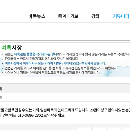
바둑뉴스
중계
|
기보
강좌
커뮤니티
매
9
필요한책만살수있는기회.일본바둑책인데도싸게드림니다.20권이상구입의사있는분
락처는 010-3686-2802 로연락주세요.