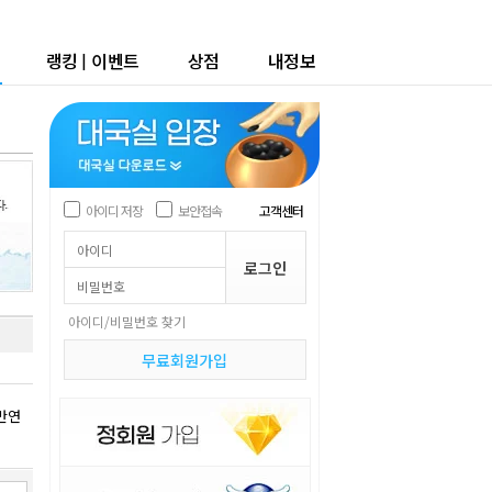
랭킹
|
이벤트
상점
내정보
아이디 저장
보안접속
고객센터
아이디/비밀번호 찾기
무료회원가입
만연