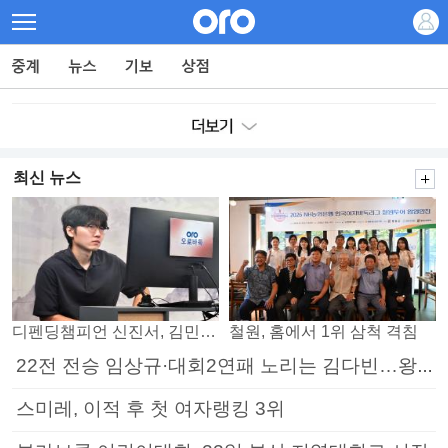
최신 뉴스
디펜딩챔피언 신진서, 김민석 꺾고 8강으로
철원, 홈에서 1위 삼척 격침
22전 전승 임상규·대회2연패 노리는 김다빈…왕중왕전 16강 7일부터
스미레, 이적 후 첫 여자랭킹 3위