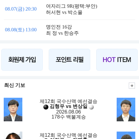
여자리그 9R(평택:부안)
08.07(금) 20:30
허서현 vs 박소율
명인전 16강
08.08(토) 13:00
최 정 vs 한승주
최신 기보
제12회 국수산맥 예선결승
김형우 vs 변상일
2026.08.06
178수 백불계승
제12회 국수산맥 예선결승