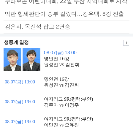
부라보콘 어린이대회, 22일 부산 지역대회로 시작
막판 형세판단이 승부 갈랐다…강유택, 8강 진출
김은지, 목진석 잡고 2연승
생중계 일정
08.07(금) 13:00
명인전 16강
원성진 vs 김진휘
명인전 16강
08.07(금) 13:00
원성진 vs 김진휘
여자리그 9R(평택:부안)
08.07(금) 19:00
김주아 vs 이영주
여자리그 9R(평택:부안)
08.07(금) 19:00
이민진 vs 오유진